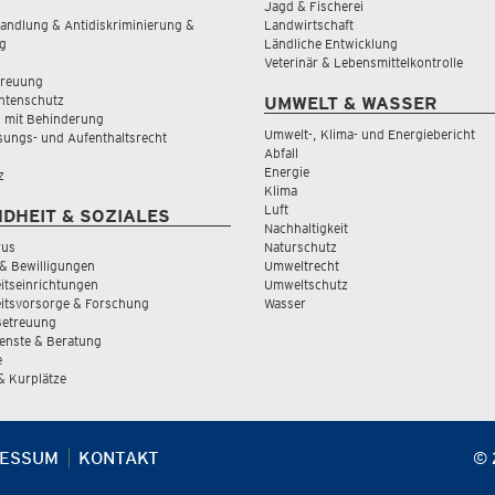
Jagd & Fischerei
andlung & Antidiskriminierung &
Landwirtschaft
g
Ländliche Entwicklung
Veterinär & Lebensmittelkontrolle
treuung
tenschutz
UMWELT & WASSER
 mit Behinderung
Umwelt-, Klima- und Energiebericht
sungs- und Aufenthaltsrecht
Abfall
Energie
z
Klima
Luft
DHEIT & SOZIALES
Nachhaltigkeit
rus
Naturschutz
& Bewilligungen
Umweltrecht
tseinrichtungen
Umweltschutz
itsvorsorge & Forschung
Wasser
Betreuung
ienste & Beratung
e
 & Kurplätze
RESSUM
KONTAKT
© 