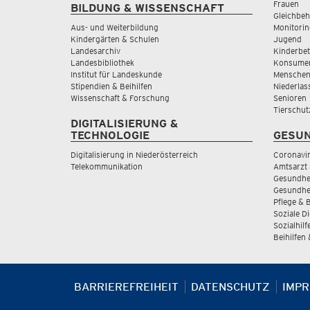
Frauen
BILDUNG & WISSENSCHAFT
Gleichbeh
Aus- und Weiterbildung
Monitorin
Kindergärten & Schulen
Jugend
Landesarchiv
Kinderbe
Landesbibliothek
Konsumen
Institut für Landeskunde
Menschen
Stipendien & Beihilfen
Niederlas
Wissenschaft & Forschung
Senioren
Tierschut
DIGITALISIERUNG &
TECHNOLOGIE
GESUN
Digitalisierung in Niederösterreich
Coronavi
Telekommunikation
Amtsarzt 
Gesundhei
Gesundhe
Pflege & 
Soziale D
Sozialhilf
Beihilfen
BARRIEREFREIHEIT
DATENSCHUTZ
IMP