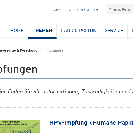
Suchefeld
NAVIGATION
JOBS
TOPICS IN ENGLISH
ÜBERSPRINGEN
HOME
THEMEN
LAND & POLITIK
SERVICE
svorsorge & Forschung
Impfungen
pfungen
ier finden Sie alle Informationen, Zuständigkeiten u
HPV-Impfung (Humane Papil