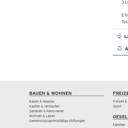
310
E-M
Te
L
A
BAUEN & WOHNEN
FREIZ
Bauen & Neubau
Freizeit 
Kaufen & Verkaufen
Sport
Sanieren & Renovieren
Wohnen & Leben
GESEL
Gemeinnützige/mildtätige Stiftungen
Familien