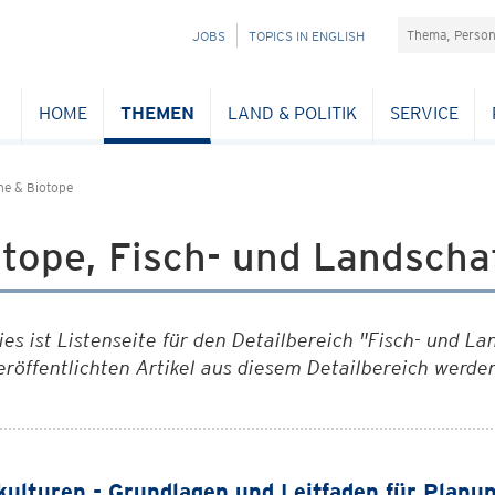
Suchefeld
NAVIGATION
JOBS
TOPICS IN ENGLISH
ÜBERSPRINGEN
HOME
THEMEN
LAND & POLITIK
SERVICE
he & Biotope
tope, Fisch- und Landscha
ies ist Listenseite für den Detailbereich "Fisch- und La
eröffentlichten Artikel aus diesem Detailbereich werden
ulturen - Grundlagen und Leitfaden für Planun