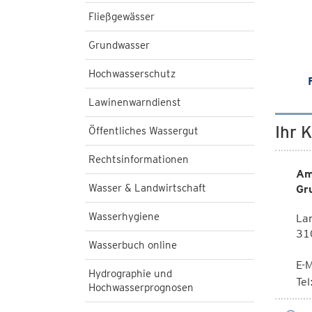
Fließgewässer
Grundwasser
Hochwasserschutz
Lawinenwarndienst
Ihr 
Öffentliches Wassergut
Rechtsinformationen
Am
Wasser & Landwirtschaft
Gr
Wasserhygiene
Lan
310
Wasserbuch online
E-M
Hydrographie und
Te
Hochwasserprognosen