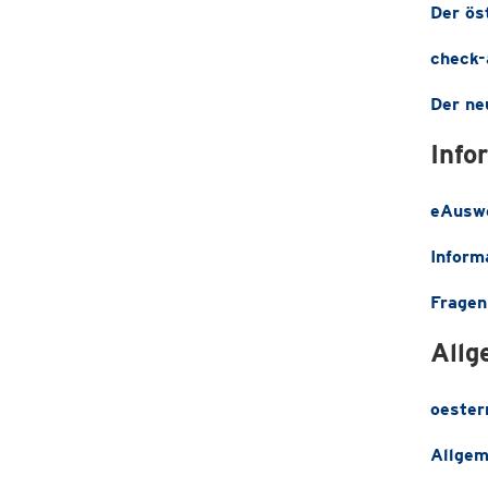
Der ös
check-
Der ne
Info
eAuswe
Inform
Fragen
Allg
oester
Allgem