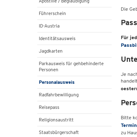
Apostille / Beglaubigung
Die Geb
Führerschein
Pass
ID-Austria
Für je
Identitätsausweis
Passbi
Jagdkarten
Unte
Parkausweis für gehbehinderte
Personen
Je nach
handelt
Personalausweis
oester
Radfahrbewilligung
Pers
Reisepass
Bitte k
Religionsaustritt
Termin
Staatsbürgerschaft
zu Hau