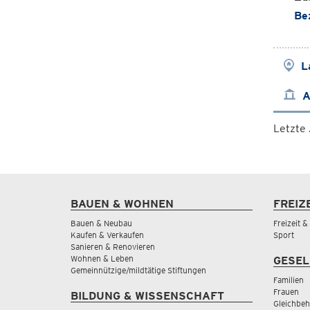
Be
L
A
Letzte
BAUEN & WOHNEN
FREIZ
Bauen & Neubau
Freizeit 
Kaufen & Verkaufen
Sport
Sanieren & Renovieren
Wohnen & Leben
GESEL
Gemeinnützige/mildtätige Stiftungen
Familien
Frauen
BILDUNG & WISSENSCHAFT
Gleichbeh