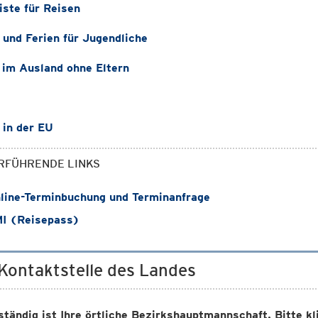
iste für Reisen
 und Ferien für Jugendliche
 im Ausland ohne Eltern
 in der EU
RFÜHRENDE LINKS
ine-Terminbuchung und Terminanfrage
I (Reisepass)
 Kontaktstelle des Landes
ständig ist Ihre örtliche Bezirkshauptmannschaft. Bitte k