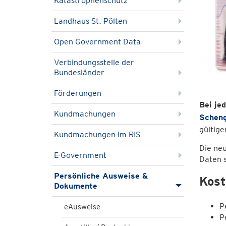
Katastrophenschutz
Landhaus St. Pölten
Open Government Data
Verbindungsstelle der
Bundesländer
Förderungen
Bei je
Kundmachungen
Scheng
gültig
Kundmachungen im RIS
Die ne
E-Government
Daten 
Persönliche Ausweise &
Kost
Dokumente
P
eAusweise
P