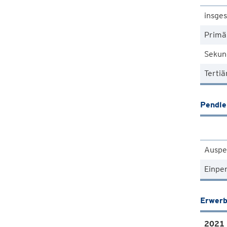
insge
Primä
Sekun
Tertiä
Pendle
Auspe
Einpe
Erwerb
2021