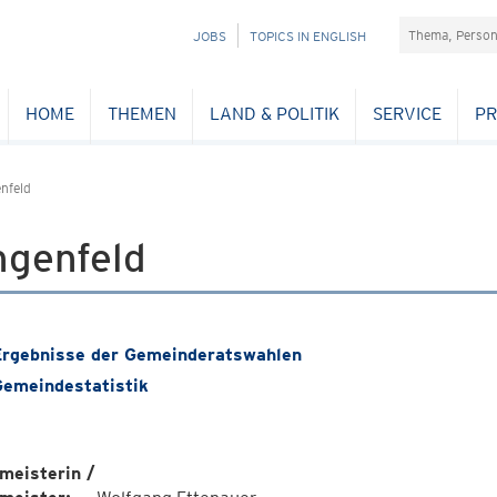
Suchefeld
NAVIGATION
JOBS
TOPICS IN ENGLISH
ÜBERSPRINGEN
HOME
THEMEN
LAND & POLITIK
SERVICE
PR
nfeld
ngenfeld
rgebnisse der Gemeinderatswahlen
emeindestatistik
meisterin /