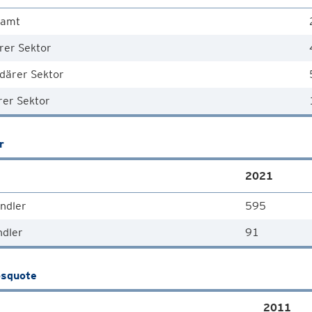
samt
rer Sektor
därer Sektor
rer Sektor
r
2021
ndler
595
ndler
91
squote
2011