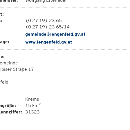
meister:
Wolfgang Ettenauer
t:
:
(0 27 19) 23 65
(0 27 19) 23 65/14
gemeinde@lengenfeld.gv.at
age:
www.lengenfeld.gv.at
e:
emeinde
loiser Straße 17
feld
:
Krems
2
ngröße:
15 km
ennziffer:
31323