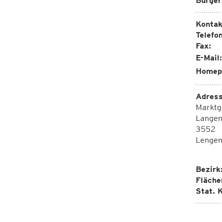
Bürger
Kontak
Telefon
Fax:
E-Mail:
Homep
Adress
Marktg
Langen
3552
Lengen
Bezirk
Fläche
Stat. K