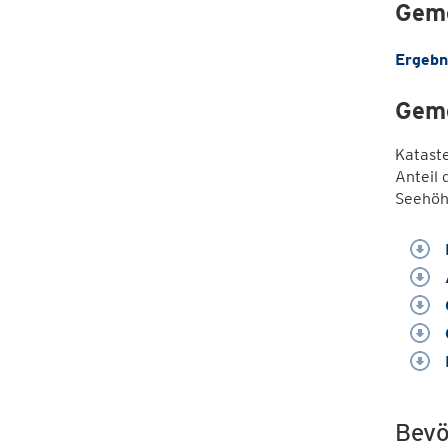
Geme
Ergebn
Geme
Katast
Anteil 
Seehöh
Bevö