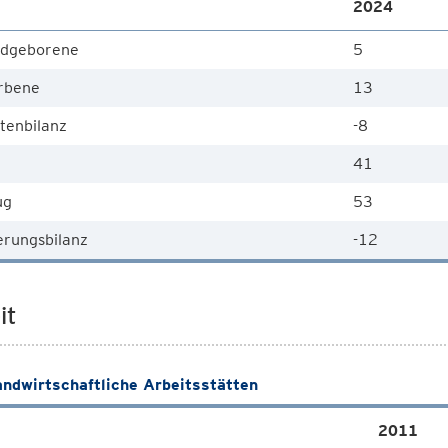
2024
dgeborene
5
rbene
13
tenbilanz
-8
41
ug
53
rungsbilanz
-12
it
andwirtschaftliche Arbeitsstätten
2011