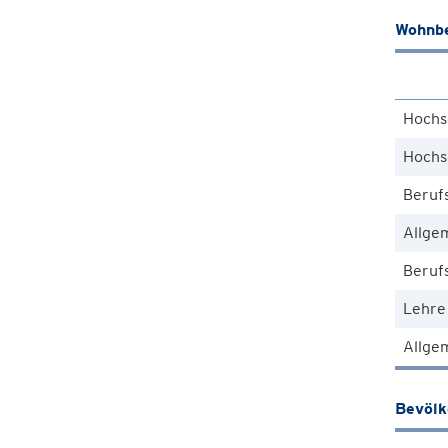
Wohnbe
Hochs
Hochs
Beruf
Allge
Berufs
Lehre
Allgem
Bevöl