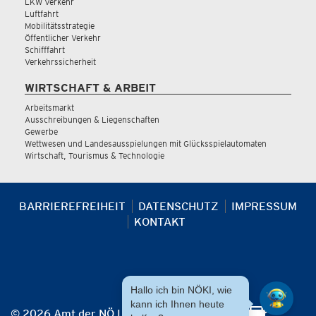
LKW Verkehr
Luftfahrt
Mobilitätsstrategie
Öffentlicher Verkehr
Schifffahrt
Verkehrssicherheit
WIRTSCHAFT & ARBEIT
Arbeitsmarkt
Ausschreibungen & Liegenschaften
Gewerbe
Wettwesen und Landesausspielungen mit Glücksspielautomaten
Wirtschaft, Tourismus & Technologie
BARRIEREFREIHEIT
DATENSCHUTZ
IMPRESSUM
KONTAKT
Hallo ich bin NÖKI, wie
kann ich Ihnen heute
© 2026 Amt der NÖ Landesregierung