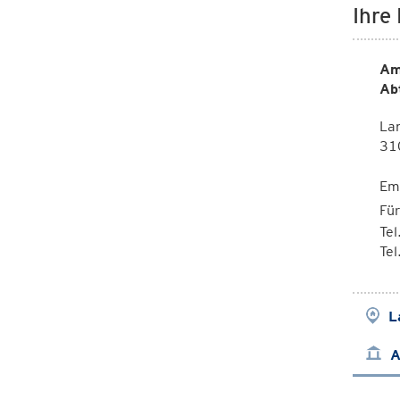
Ihre
Am
Ab
La
310
Em
Fü
Te
Te
L
A