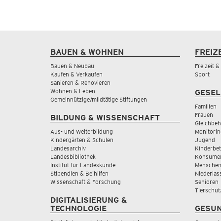
BAUEN & WOHNEN
FREIZ
Bauen & Neubau
Freizeit 
Kaufen & Verkaufen
Sport
Sanieren & Renovieren
Wohnen & Leben
GESEL
Gemeinnützige/mildtätige Stiftungen
Familien
Frauen
BILDUNG & WISSENSCHAFT
Gleichbeh
Aus- und Weiterbildung
Monitorin
Kindergärten & Schulen
Jugend
Landesarchiv
Kinderbe
Landesbibliothek
Konsumen
Institut für Landeskunde
Menschen
Stipendien & Beihilfen
Niederlas
Wissenschaft & Forschung
Senioren
Tierschut
DIGITALISIERUNG &
TECHNOLOGIE
GESUN