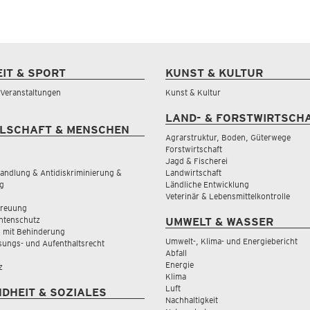
EIT & SPORT
KUNST & KULTUR
& Veranstaltungen
Kunst & Kultur
LAND- & FORSTWIRTSCH
LSCHAFT & MENSCHEN
Agrarstruktur, Boden, Güterwege
Forstwirtschaft
Jagd & Fischerei
andlung & Antidiskriminierung &
Landwirtschaft
g
Ländliche Entwicklung
Veterinär & Lebensmittelkontrolle
treuung
tenschutz
UMWELT & WASSER
 mit Behinderung
Umwelt-, Klima- und Energiebericht
sungs- und Aufenthaltsrecht
Abfall
Energie
z
Klima
Luft
DHEIT & SOZIALES
Nachhaltigkeit