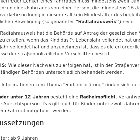
kerin/der Lenker eines Fahrrades muss mindestens zwölf Jahr
nken eines Fahrrades von einer Person, die mindestens 16 Jah
verkehrsordnung in diesem Fall kein Mindestalter des begleit
lichen Bewilligung (so genannter
"Radfahrausweis"
) sein.
Radfahrausweis hat die Behörde auf Antrag der gesetzlichen 
zu erteilen, wenn das Kind das 9. Lebensjahr vollendet hat un
ahr vollendet hat und anzunehmen ist, dass es die erforderli
sse der straßenpolizeilichen Vorschriften besitzt.
IS:
Wie dieser Nachweis zu erfolgen hat, ist in der Straßenv
ständigen Behörden unterschiedlich behandelt werden.
 Informationen zum Thema "Radfahrprüfung" finden sich auf
nder unter 12 Jahren
besteht eine
Radhelmpflicht
. Verantwo
ne Aufsichtsperson. Das gilt auch für Kinder unter zwölf Jahr
nem Fahrrad mitgeführt werden.
ussetzungen
lter: ab 9 Jahren