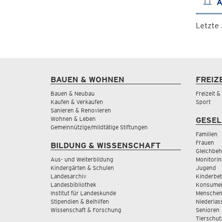
A
Letzte
BAUEN & WOHNEN
FREIZ
Bauen & Neubau
Freizeit 
Kaufen & Verkaufen
Sport
Sanieren & Renovieren
Wohnen & Leben
GESEL
Gemeinnützige/mildtätige Stiftungen
Familien
Frauen
BILDUNG & WISSENSCHAFT
Gleichbeh
Aus- und Weiterbildung
Monitorin
Kindergärten & Schulen
Jugend
Landesarchiv
Kinderbe
Landesbibliothek
Konsumen
Institut für Landeskunde
Menschen
Stipendien & Beihilfen
Niederlas
Wissenschaft & Forschung
Senioren
Tierschut