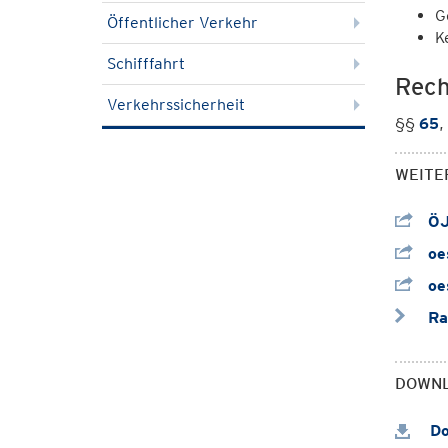
G
Öffentlicher Verkehr
K
Schifffahrt
Rech
Verkehrssicherheit
§§
65
,
WEITE
ÖJ
oes
oes
Rad
DOWN
Do