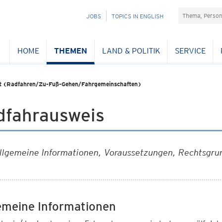
Suchefeld
NAVIGATION
JOBS
TOPICS IN ENGLISH
ÜBERSPRINGEN
HOME
THEMEN
LAND & POLITIK
SERVICE
ät (Radfahren/Zu-Fuß-Gehen/Fahrgemeinschaften)
dfahrausweis
llgemeine Informationen, Voraussetzungen, Rechtsgru
emeine Informationen