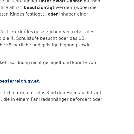
e alt sein. Kinder
unter zwölf Jahren
müssen
re alt ist,
beaufsichtigt
werden (wobei die
eten Kindes festlegt),
oder
Inhaber einer
Vertreterin/des gesetzlichen Vertreters des
d die 4. Schulstufe besucht oder das 10.
che körperliche und geistige Eignung sowie
erkehrsordnung nicht geregelt und könnte von
oesterreich.gv.at
.
rtlich dafür, dass das Kind den Helm auch trägt,
en, die in einem Fahrradanhänger befördert oder