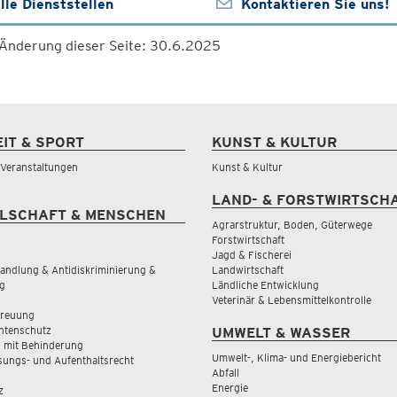
lle Dienststellen
Kontaktieren Sie uns!
 Änderung dieser Seite: 30.6.2025
EIT & SPORT
KUNST & KULTUR
& Veranstaltungen
Kunst & Kultur
LAND- & FORSTWIRTSCH
LSCHAFT & MENSCHEN
Agrarstruktur, Boden, Güterwege
Forstwirtschaft
Jagd & Fischerei
andlung & Antidiskriminierung &
Landwirtschaft
g
Ländliche Entwicklung
Veterinär & Lebensmittelkontrolle
treuung
tenschutz
UMWELT & WASSER
 mit Behinderung
Umwelt-, Klima- und Energiebericht
sungs- und Aufenthaltsrecht
Abfall
Energie
z