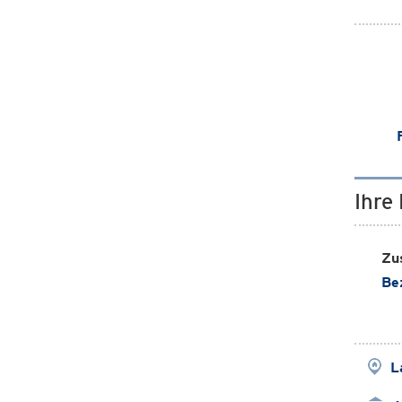
Ihre
Zus
Be
L