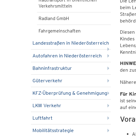
Radtransport in öffentlichen
Die Len
Verkehrsmitteln
beim Le
Straßen
Radland GmbH
behörd
Fahrgemeinschaften
Diesen 
Kindes 
Landesstraßen in Niederösterreich
Lebensj
Kenntni
Autofahren in Niederösterreich
HINWE
Bahninfrastruktur
den zu
Güterverkehr
Nähere
KFZ-Überprüfung & Genehmigung
Für Ki
ist sei
LKW Verkehr
auf ei
Vora
Luftfahrt
Mobilitätsstrategie
A