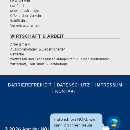
LKW Verkehr
Luftfahrt
Mobilitätsstrategie
Öffentlicher Verkehr
Schifffahrt
Verkehrssicherheit
WIRTSCHAFT & ARBEIT
Arbeitsmarkt
Ausschreibungen & Liegenschaften
Gewerbe
Wettwesen und Landesausspielungen mit Glücksspielautomaten
Wirtschaft, Tourismus & Technologie
BARRIEREFREIHEIT
DATENSCHUTZ
IMPRESSUM
KONTAKT
Hallo ich bin NÖKI, wie
kann ich Ihnen heute
© 2026 Amt der NÖ Landesregierung