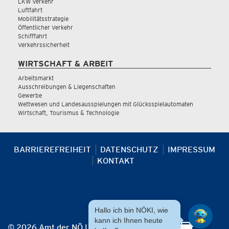
LKW Verkehr
Luftfahrt
Mobilitätsstrategie
Öffentlicher Verkehr
Schifffahrt
Verkehrssicherheit
WIRTSCHAFT & ARBEIT
Arbeitsmarkt
Ausschreibungen & Liegenschaften
Gewerbe
Wettwesen und Landesausspielungen mit Glücksspielautomaten
Wirtschaft, Tourismus & Technologie
BARRIEREFREIHEIT
DATENSCHUTZ
IMPRESSUM
KONTAKT
Hallo ich bin NÖKI, wie
kann ich Ihnen heute
© 2026 Amt der NÖ Landesregierung