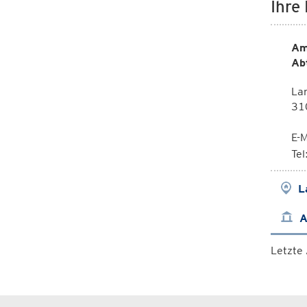
Ihre
Am
Ab
La
310
E-M
Te
L
A
Letzte