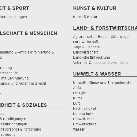
EIT & SPORT
KUNST & KULTUR
& Veranstaltungen
Kunst & Kultur
LAND- & FORSTWIRTSCH
LSCHAFT & MENSCHEN
Agrarstruktur, Boden, Güterwege
Forstwirtschaft
Jagd & Fischerei
andlung & Antidiskriminierung &
Landwirtschaft
g
Ländliche Entwicklung
Veterinär & Lebensmittelkontrolle
treuung
tenschutz
UMWELT & WASSER
 mit Behinderung
Umwelt-, Klima- und Energiebericht
sungs- und Aufenthaltsrecht
Abfall
Energie
z
Klima
Luft
DHEIT & SOZIALES
Nachhaltigkeit
rus
Naturschutz
& Bewilligungen
Umweltrecht
tseinrichtungen
Umweltschutz
itsvorsorge & Forschung
Wasser
Betreuung