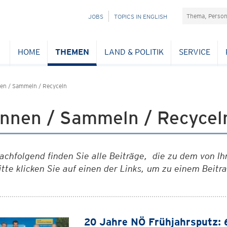
Suchefeld
NAVIGATION
JOBS
TOPICS IN ENGLISH
ÜBERSPRINGEN
HOME
THEMEN
LAND & POLITIK
SERVICE
en / Sammeln / Recyceln
ennen / Sammeln / Recycel
achfolgend finden Sie alle Beiträge, die zu dem von Ih
itte klicken Sie auf einen der Links, um zu einem Beitr
20 Jahre NÖ Frühjahrsputz: 