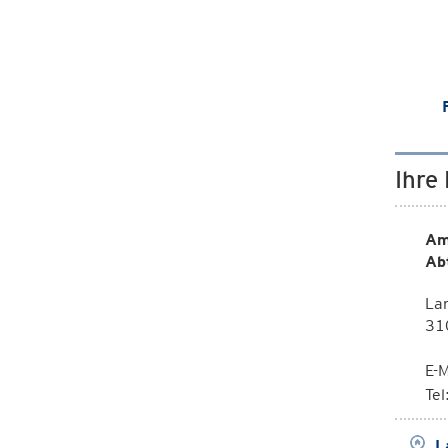
Ihre
Am
Ab
La
310
E-M
Te
L