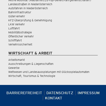
Aktive Mobilität (Radfahren/Zu-Fuß-Gehen/Fahrgemeinschaften)
Landesstraßen in Niederösterreich
Autofahren in Niederösterreich
Bahninfrastruktur
Güterverkehr
KFZ-Überprüfung & Genehmigung
LKW Verkehr
Luftfahrt
Mobilitätsstrategie
Öffentlicher Verkehr
Schifffahrt
Verkehrssicherheit
WIRTSCHAFT & ARBEIT
Arbeitsmarkt
Ausschreibungen & Liegenschaften
Gewerbe
Wettwesen und Landesausspielungen mit Glücksspielautomaten
Wirtschaft, Tourismus & Technologie
BARRIEREFREIHEIT
DATENSCHUTZ
IMPRESSUM
KONTAKT