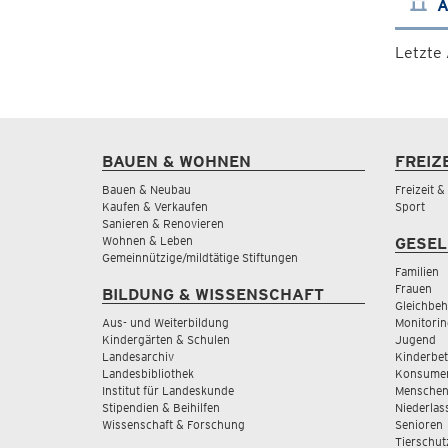
A
Letzte
BAUEN & WOHNEN
FREIZ
Bauen & Neubau
Freizeit 
Kaufen & Verkaufen
Sport
Sanieren & Renovieren
Wohnen & Leben
GESEL
Gemeinnützige/mildtätige Stiftungen
Familien
Frauen
BILDUNG & WISSENSCHAFT
Gleichbeh
Aus- und Weiterbildung
Monitorin
Kindergärten & Schulen
Jugend
Landesarchiv
Kinderbe
Landesbibliothek
Konsumen
Institut für Landeskunde
Menschen
Stipendien & Beihilfen
Niederlas
Wissenschaft & Forschung
Senioren
Tierschut