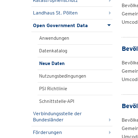
Katastrophenschutz
Bevölk
Landhaus St. Pölten
Gemein
Umcodi
Open Government Data
Anwendungen
Bevöl
Datenkatalog
Bevölk
Neue Daten
Gemein
Nutzungsbedingungen
Umcodi
PSI Richtlinie
Schnittstelle-API
Bevöl
Verbindungsstelle der
Bundesländer
Bevölk
Gemein
Förderungen
Umcodi