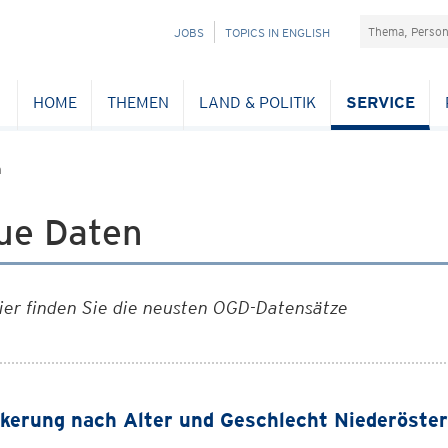
Suchefeld
NAVIGATION
JOBS
TOPICS IN ENGLISH
ÜBERSPRINGEN
HOME
THEMEN
LAND & POLITIK
SERVICE
n
ue Daten
ier finden Sie die neusten OGD-Datensätze
kerung nach Alter und Geschlecht Niederöster