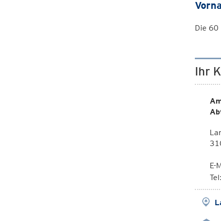
Vorna
Die 60 
Ihr 
Am
Ab
La
310
E-M
Te
L