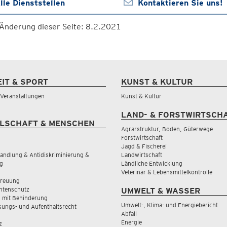
lle Dienststellen
Kontaktieren Sie uns!
 Änderung dieser Seite: 8.2.2021
EIT & SPORT
KUNST & KULTUR
& Veranstaltungen
Kunst & Kultur
LAND- & FORSTWIRTSCH
LSCHAFT & MENSCHEN
Agrarstruktur, Boden, Güterwege
Forstwirtschaft
Jagd & Fischerei
andlung & Antidiskriminierung &
Landwirtschaft
g
Ländliche Entwicklung
Veterinär & Lebensmittelkontrolle
treuung
tenschutz
UMWELT & WASSER
 mit Behinderung
Umwelt-, Klima- und Energiebericht
sungs- und Aufenthaltsrecht
Abfall
Energie
z