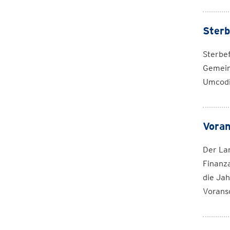
Sterb
Sterbe
Gemein
Umcodi
Voran
Der Lan
Finanza
die Ja
Vorans