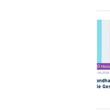
NÖ Hist
09.04.2018 
Landha
Die Ge