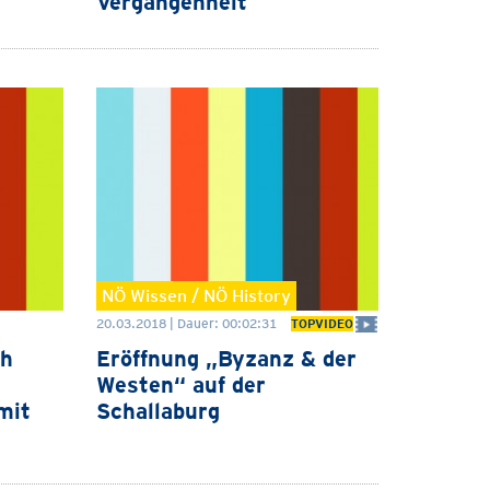
Vergangenheit
NÖ Wissen / NÖ History
20.03.2018 | Dauer: 00:02:31
TOPVIDEO
ch
Eröffnung „Byzanz & der
Westen“ auf der
mit
Schallaburg