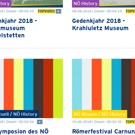
tory
NÖ History
18 | Dauer: 00:05:25
08.08.2018 | Dauer: 00:04:19
TOPVIDEO
TOPV
kjahr 2018 -
Gedenkjahr 2018 -
lmuseum
Krahluletz Museum
lstetten
uell / NÖ History
NÖ Wissen / NÖ History
8 | Dauer: 00:02:56
19.06.2018 | Dauer: 00:02:35
TOPV
ymposion des NÖ
Römerfestival Carnu