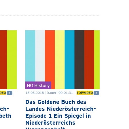
NÖ History
18.05.2018 | Dauer: 00:01:31
DEO
TOPVIDEO
Das Goldene Buch des
ich-
Landes Niederösterreich-
beth
Episode 1 Ein Spiegel in
Niederösterreichs