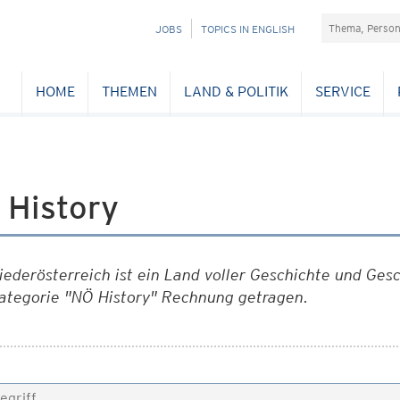
Suchefeld
NAVIGATION
JOBS
TOPICS IN ENGLISH
ÜBERSPRINGEN
HOME
THEMEN
LAND & POLITIK
SERVICE
 History
iederösterreich ist ein Land voller Geschichte und Ges
ategorie "NÖ History" Rechnung getragen.