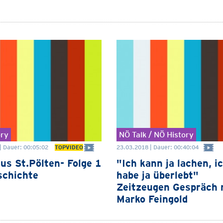
ory
NÖ Talk / NÖ History
| Dauer: 00:05:02
23.03.2018 | Dauer: 00:40:04
TOPVIDEO
us St.Pölten- Folge 1
"Ich kann ja lachen, i
schichte
habe ja überlebt"
Zeitzeugen Gespräch 
Marko Feingold