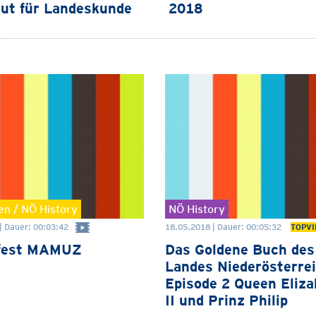
tut für Landeskunde
2018
n / NÖ History
NÖ History
| Dauer: 00:03:42
18.05.2018 | Dauer: 00:05:32
TOPVI
nfest MAMUZ
Das Goldene Buch des
Landes Niederösterre
Episode 2 Queen Eliza
II und Prinz Philip