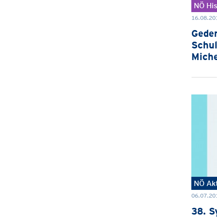
NÖ His
16.08.20
Geden
Schu
Miche
NÖ Akt
06.07.201
38. S