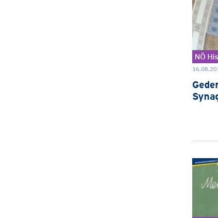
NÖ His
16.08.20
Geden
Synag