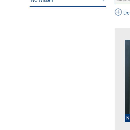
NÖ Wissen
De
N