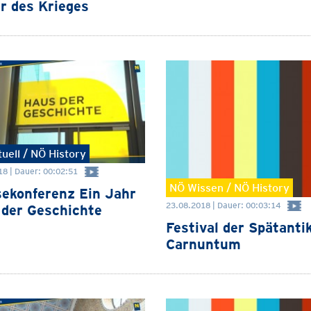
r des Krieges
uell / NÖ History
8 | Dauer: 00:02:51
NÖ Wissen / NÖ History
ekonferenz Ein Jahr
23.08.2018 | Dauer: 00:03:14
der Geschichte
Festival der Spätantik
Carnuntum