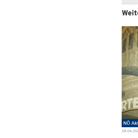
Weit
NÖ Akt
28.04.20