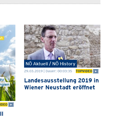
NÖ Aktuell / NÖ History
29.03.2019 | Dauer: 00:03:35
TOPVIDEO
Landesausstellung 2019 in
Wiener Neustadt eröffnet
IDEO
ll