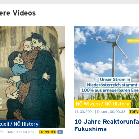
ere Videos
NÖ Wissen / NÖ History
11.03.2021 | Dauer: 00:00:33
TOPV
10 Jahre Reaktorunfa
uell / NÖ History
Fukushima
25 | Dauer: 00:01:31
TOPVIDEO