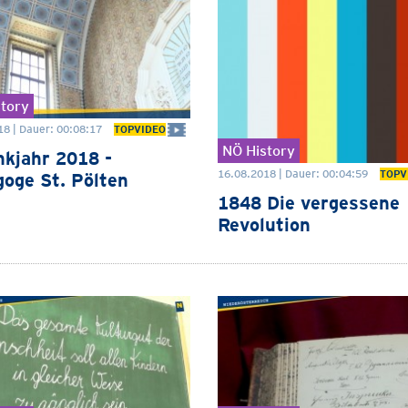
tory
18 | Dauer: 00:08:17
TOPVIDEO
NÖ History
kjahr 2018 -
16.08.2018 | Dauer: 00:04:59
TOPV
oge St. Pölten
1848 Die vergessene
Revolution