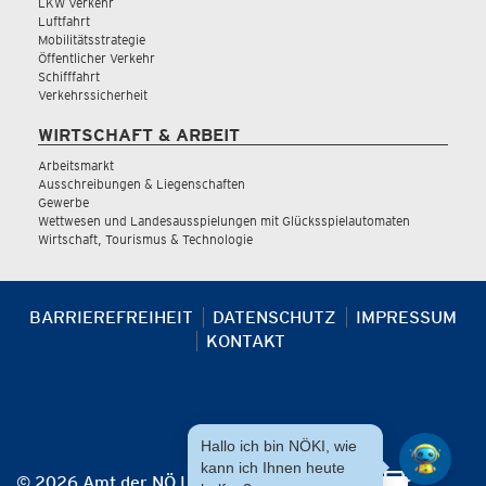
LKW Verkehr
Luftfahrt
Mobilitätsstrategie
Öffentlicher Verkehr
Schifffahrt
Verkehrssicherheit
WIRTSCHAFT & ARBEIT
Arbeitsmarkt
Ausschreibungen & Liegenschaften
Gewerbe
Wettwesen und Landesausspielungen mit Glücksspielautomaten
Wirtschaft, Tourismus & Technologie
BARRIEREFREIHEIT
DATENSCHUTZ
IMPRESSUM
KONTAKT
Hallo ich bin NÖKI, wie
kann ich Ihnen heute
© 2026 Amt der NÖ Landesregierung