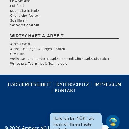
LKW Verkehr
Luftfahrt
Mobilitätsstrategie
Öffentlicher Verkehr
Schifffahrt
Verkehrssicherheit
WIRTSCHAFT & ARBEIT
Arbeitsmarkt
Ausschreibungen & Liegenschaften
Gewerbe
Wettwesen und Landesausspielungen mit Glücksspielautomaten
Wirtschaft, Tourismus & Technologie
BARRIEREFREIHEIT
DATENSCHUTZ
IMPRESSUM
KONTAKT
Hallo ich bin NÖKI, wie
kann ich Ihnen heute
© 2026 Amt der NÖ Landesregierung