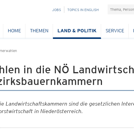
Suchefeld
NAVIGATION
JOBS
TOPICS IN ENGLISH
ÜBERSPRINGEN
HOME
THEMEN
LAND & POLITIK
SERVICE
mmerwahlen
hlen in die NÖ Landwirtsc
zirksbauernkammern
ie Landwirtschaftskammern sind die gesetzlichen Inte
orstwirtschaft in Niederösterreich.