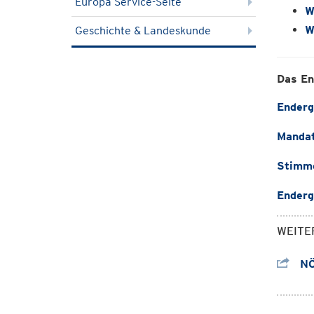
Europa Service-Seite
W
W
Geschichte & Landeskunde
Das En
Enderg
Mandat
Stimme
Enderg
WEITE
NÖ