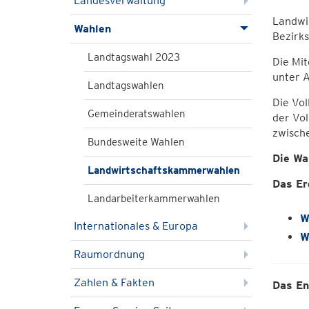
Landesverwaltung
Landwi
Wahlen
Bezirk
Landtagswahl 2023
Die Mi
unter 
Landtagswahlen
Die Vo
Gemeinderatswahlen
der Vo
zwisch
Bundesweite Wahlen
Die Wa
Landwirtschaftskammerwahlen
Das Er
Landarbeiterkammerwahlen
W
Internationales & Europa
W
Raumordnung
Zahlen & Fakten
Das En