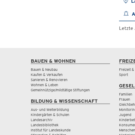
L
A
Letzte
BAUEN & WOHNEN
FREIZ
Bauen & Neubau
Freizeit 
Kaufen & Verkaufen
Sport
Sanieren & Renovieren
Wohnen & Leben
GESEL
Gemeinnützige/mildtätige Stiftungen
Familien
Frauen
BILDUNG & WISSENSCHAFT
Gleichbeh
Aus- und Weiterbildung
Monitorin
Kindergärten & Schulen
Jugend
Landesarchiv
Kinderbe
Landesbibliothek
Konsumen
Institut für Landeskunde
Menschen