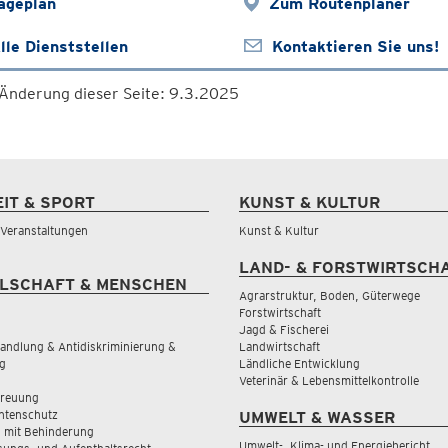
ageplan
Zum Routenplaner
lle Dienststellen
Kontaktieren Sie uns!
 Änderung dieser Seite: 9.3.2025
EIT & SPORT
KUNST & KULTUR
& Veranstaltungen
Kunst & Kultur
LAND- & FORSTWIRTSCH
LSCHAFT & MENSCHEN
Agrarstruktur, Boden, Güterwege
Forstwirtschaft
Jagd & Fischerei
andlung & Antidiskriminierung &
Landwirtschaft
g
Ländliche Entwicklung
Veterinär & Lebensmittelkontrolle
treuung
tenschutz
UMWELT & WASSER
 mit Behinderung
Umwelt-, Klima- und Energiebericht