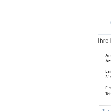
Ihre
Am
Ab
La
310
E-M
Te