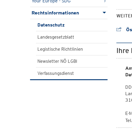
Your Europe - SDG
Rechtsinformationen
WEITE
Datenschutz
Ös
Landesgesetzblatt
Ihre
Legistische Richtlinien
Newsletter NÖ LGBl
Am
Verfassungsdienst
Da
DD
La
310
E-M
Te