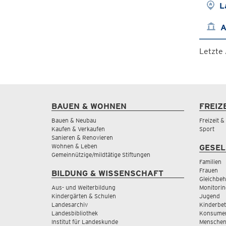
L
A
Letzte
BAUEN & WOHNEN
FREIZ
Bauen & Neubau
Freizeit 
Kaufen & Verkaufen
Sport
Sanieren & Renovieren
Wohnen & Leben
GESEL
Gemeinnützige/mildtätige Stiftungen
Familien
Frauen
BILDUNG & WISSENSCHAFT
Gleichbeh
Aus- und Weiterbildung
Monitorin
Kindergärten & Schulen
Jugend
Landesarchiv
Kinderbe
Landesbibliothek
Konsumen
Institut für Landeskunde
Menschen