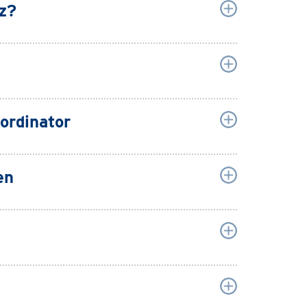
z?
ordinator
en