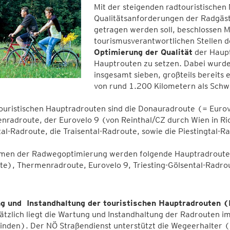
Mit der steigenden radtouristische
Qualitätsanforderungen der Radgäs
getragen werden soll, beschlossen M
tourismusverantwortlichen Stellen 
Optimierung der Qualität
der Haup
Hauptrouten zu setzen. Dabei wurden
insgesamt sieben, großteils bereits
von rund 1.200 Kilometern als Sch
touristischen Hauptradrouten sind die Donauradroute (= Euro
radroute, der Eurovelo 9 (von Reinthal/CZ durch Wien in Ric
al-Radroute, die Traisental-Radroute, sowie die Piestingtal
men der Radwegoptimierung werden folgende Hauptradroute
e), Thermenradroute, Eurovelo 9, Triesting-Gölsental-Radrout
g und Instandhaltung der touristischen Hauptradrouten (
ätzlich liegt die Wartung und Instandhaltung der Radrouten 
nden). Der NÖ Straßendienst unterstützt die Wegeerhalter 