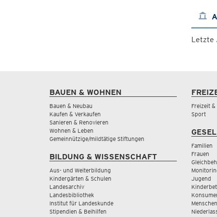
A
Letzte
BAUEN & WOHNEN
FREIZ
Bauen & Neubau
Freizeit 
Kaufen & Verkaufen
Sport
Sanieren & Renovieren
Wohnen & Leben
GESEL
Gemeinnützige/mildtätige Stiftungen
Familien
Frauen
BILDUNG & WISSENSCHAFT
Gleichbeh
Aus- und Weiterbildung
Monitorin
Kindergärten & Schulen
Jugend
Landesarchiv
Kinderbe
Landesbibliothek
Konsumen
Institut für Landeskunde
Menschen
Stipendien & Beihilfen
Niederlas