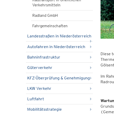
Radtransport in öffentlichen
Verkehrsmitteln
Radland GmbH
Fahrgemeinschaften
Landesstraßen in Niederösterreich
Autofahren in Niederösterreich
Diese 
Bahninfrastruktur
Thermen
Gölsent
Güterverkehr
Im Rah
KFZ-Überprüfung & Genehmigung
Radrout
LKW Verkehr
Luftfahrt
Wartun
Grunds
Mobilitätsstrategie
(Gemei