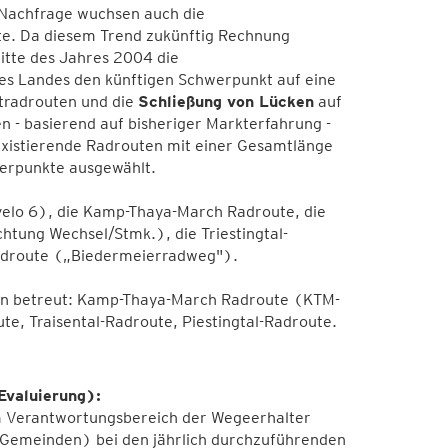
n Nachfrage wuchsen auch die
te. Da diesem Trend zukünftig Rechnung
itte des Jahres 2004 die
des Landes den künftigen Schwerpunkt auf eine
tradrouten und die
Schließung von Lücken
auf
 - basierend auf bisheriger Markterfahrung -
 existierende Radrouten mit einer Gesamtlänge
werpunkte ausgewählt.
velo 6), die Kamp-Thaya-March Radroute, die
htung Wechsel/Stmk.), die Triestingtal-
-Radroute („Biedermeierradweg").
n betreut: Kamp-Thaya-March Radroute (KTM-
e, Traisental-Radroute, Piestingtal-Radroute.
Evaluierung):
im Verantwortungsbereich der Wegeerhalter
(Gemeinden) bei den jährlich durchzuführenden