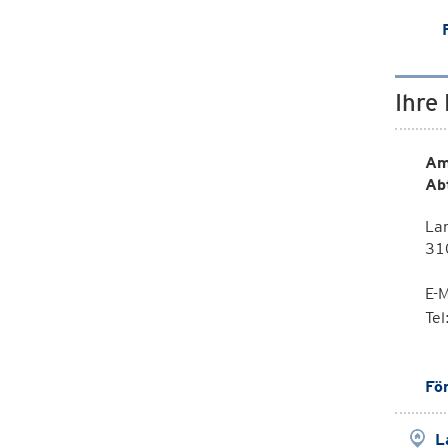
Ihre
Am
Ab
La
310
E-M
Te
Fö
L