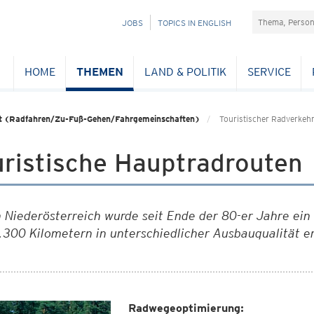
Suchefeld
NAVIGATION
JOBS
TOPICS IN ENGLISH
ÜBERSPRINGEN
HOME
THEMEN
LAND & POLITIK
SERVICE
ät (Radfahren/Zu-Fuß-Gehen/Fahrgemeinschaften)
Touristischer Radverkeh
uristische Hauptradrouten
n Niederösterreich wurde seit Ende der 80-er Jahre ei
.300 Kilometern in unterschiedlicher Ausbauqualität er
Radwegeoptimierung: