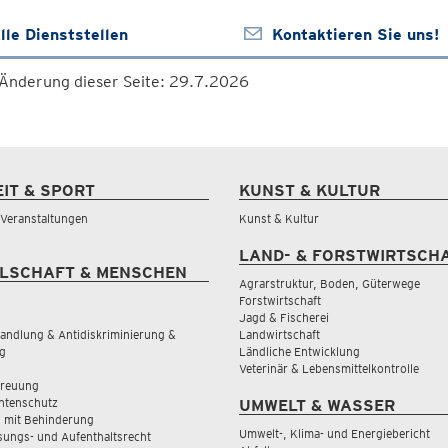
lle Dienststellen
Kontaktieren Sie uns!
 Änderung dieser Seite: 29.7.2026
EIT & SPORT
KUNST & KULTUR
& Veranstaltungen
Kunst & Kultur
LAND- & FORSTWIRTSCH
LSCHAFT & MENSCHEN
Agrarstruktur, Boden, Güterwege
Forstwirtschaft
Jagd & Fischerei
andlung & Antidiskriminierung &
Landwirtschaft
g
Ländliche Entwicklung
Veterinär & Lebensmittelkontrolle
treuung
tenschutz
UMWELT & WASSER
 mit Behinderung
Umwelt-, Klima- und Energiebericht
sungs- und Aufenthaltsrecht