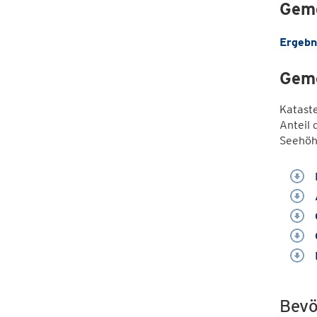
Geme
Ergebn
Geme
Katast
Anteil 
Seehöh
Bevö