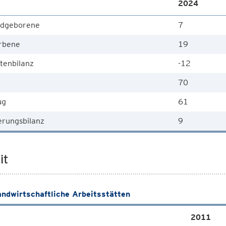
2024
dgeborene
7
rbene
19
tenbilanz
-12
70
ug
61
rungsbilanz
9
it
andwirtschaftliche Arbeitsstätten
2011