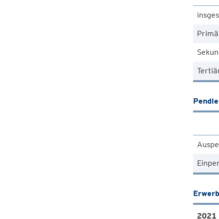
insge
Primä
Sekun
Tertiä
Pendle
Auspe
Einpe
Erwerb
2021