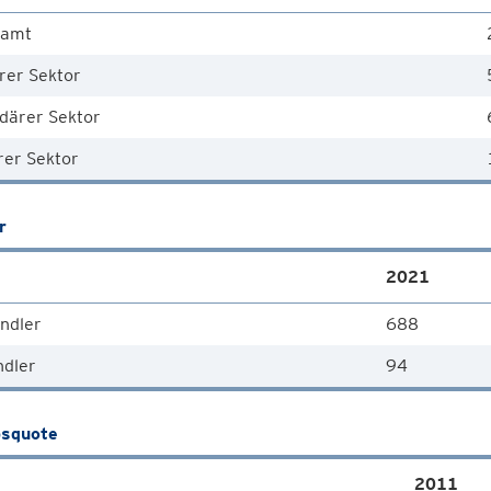
samt
rer Sektor
därer Sektor
rer Sektor
r
2021
ndler
688
ndler
94
squote
2011