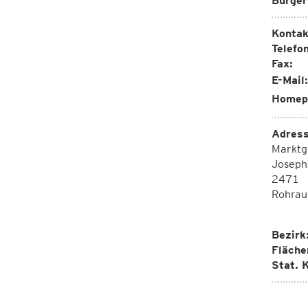
Bürger
Kontak
Telefon
Fax:
E-Mail:
Homep
Adress
Marktg
Joseph
2471
Rohrau
Bezirk
Fläche
Stat. K