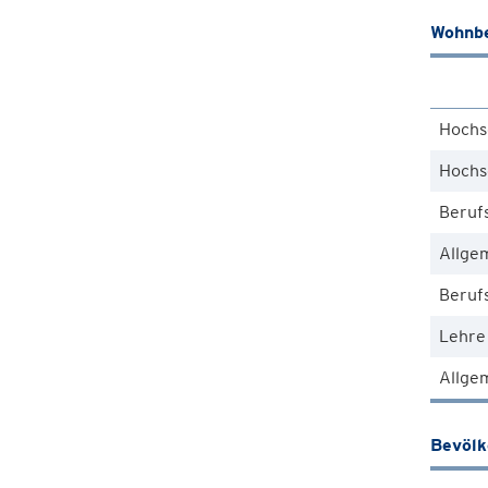
Wohnbe
Hochs
Hochs
Beruf
Allge
Berufs
Lehre
Allgem
Bevöl