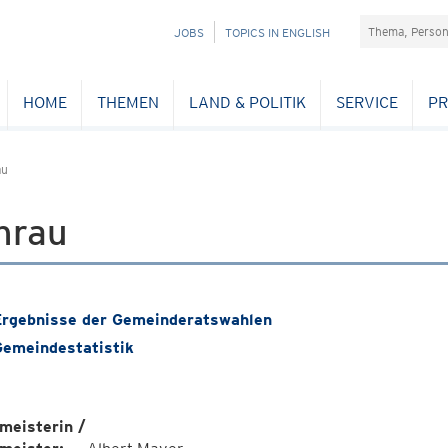
Suchefeld
NAVIGATION
JOBS
TOPICS IN ENGLISH
ÜBERSPRINGEN
HOME
THEMEN
LAND & POLITIK
SERVICE
PR
au
hrau
rgebnisse der Gemeinderatswahlen
emeindestatistik
meisterin /