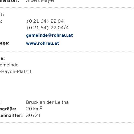
meister:
Albert Mayer
t:
:
(0 21 64) 22 04
(0 21 64) 22 04/4
gemeinde@rohrau.at
age:
www.rohrau.at
e:
emeinde
-Haydn-Platz 1
:
Bruck an der Leitha
2
ngröße:
20 km
ennziffer:
30721