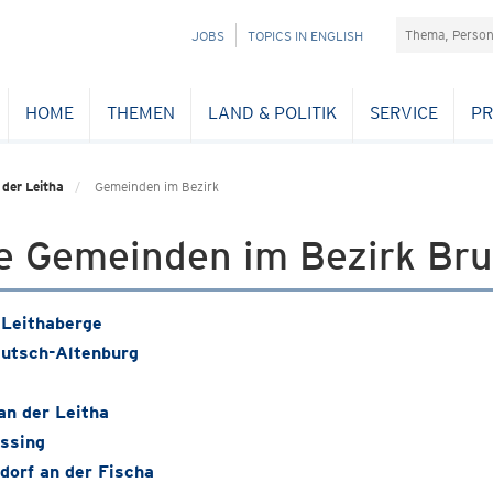
Suchefeld
NAVIGATION
JOBS
TOPICS IN ENGLISH
ÜBERSPRINGEN
HOME
THEMEN
LAND & POLITIK
SERVICE
PR
 der Leitha
Gemeinden im Bezirk
le Gemeinden im Bezirk Bru
Leithaberge
utsch-Altenburg
an der Leitha
ssing
dorf an der Fischa