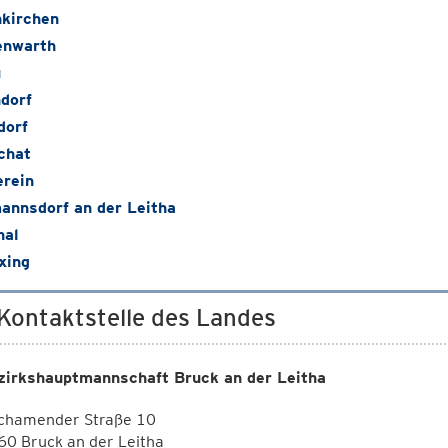
nkirchen
enwarth
u
dorf
dorf
chat
rein
annsdorf an der Leitha
hal
xing
 Kontaktstelle des Landes
zirkshauptmannschaft Bruck an der Leitha
schamender Straße 10
0 Bruck an der Leitha