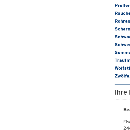
Prelle
Rauch
Rohra
Scharn
Schwa
Schwe
Somme
Trautm
Wolfst
Zwölfa
Ihre
Be
Fi
246