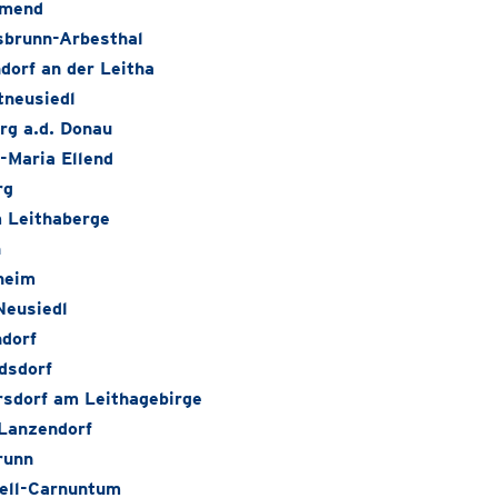
amend
sbrunn-Arbesthal
dorf an der Leitha
neusiedl
rg a.d. Donau
-Maria Ellend
rg
 Leithaberge
n
heim
Neusiedl
dorf
dsdorf
sdorf am Leithagebirge
Lanzendorf
runn
ell-Carnuntum