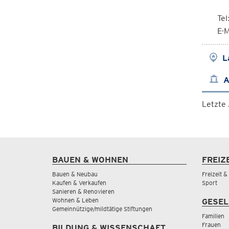
Te
E-M
L
A
Letzte
BAUEN & WOHNEN
FREIZ
Bauen & Neubau
Freizeit 
Kaufen & Verkaufen
Sport
Sanieren & Renovieren
Wohnen & Leben
GESEL
Gemeinnützige/mildtätige Stiftungen
Familien
Frauen
BILDUNG & WISSENSCHAFT