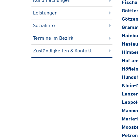
Kundmachungen
Fisch
Göttle
Leistungen
Götzen
Sozialinfo
Gramat
Hainbu
Termine im Bezirk
Haslau
Zuständigkeiten & Kontakt
Himbe
Hof am
Höflei
Hunds
Klein-
Lanzen
Leopol
Manner
Maria-
Moosb
Petron