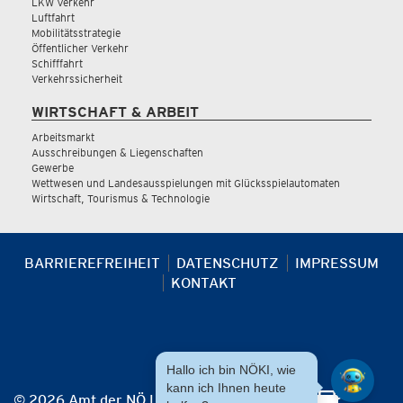
LKW Verkehr
Luftfahrt
Mobilitätsstrategie
Öffentlicher Verkehr
Schifffahrt
Verkehrssicherheit
WIRTSCHAFT & ARBEIT
Arbeitsmarkt
Ausschreibungen & Liegenschaften
Gewerbe
Wettwesen und Landesausspielungen mit Glücksspielautomaten
Wirtschaft, Tourismus & Technologie
BARRIEREFREIHEIT
DATENSCHUTZ
IMPRESSUM
KONTAKT
Hallo ich bin NÖKI, wie
kann ich Ihnen heute
© 2026 Amt der NÖ Landesregierung