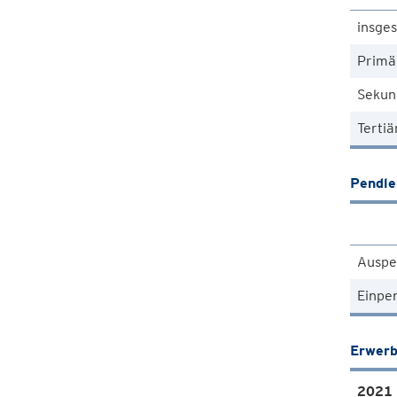
insge
Primä
Sekun
Tertiä
Pendle
Auspe
Einpe
Erwerb
2021