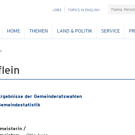
Suchefeld
NAVIGATION
JOBS
TOPICS IN ENGLISH
ÜBERSPRINGEN
HOME
THEMEN
LAND & POLITIK
SERVICE
PR
in
lein
rgebnisse der Gemeinderatswahlen
emeindestatistik
meisterin /