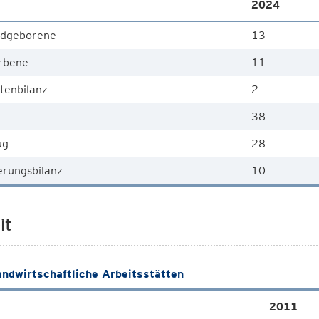
2024
dgeborene
13
rbene
11
tenbilanz
2
38
ug
28
rungsbilanz
10
it
andwirtschaftliche Arbeitsstätten
2011