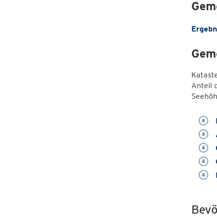
Geme
Ergebn
Geme
Katast
Anteil 
Seehöh
Bevö