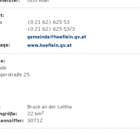
meister:
Otto Auer
t:
:
(0 21 62) 625 53
(0 21 62) 625 53/3
gemeinde@hoeflein.gv.at
age:
www.hoeflein.gv.at
e:
nde
gerstraße 25
:
Bruck an der Leitha
2
ngröße:
22 km
ennziffer:
30712