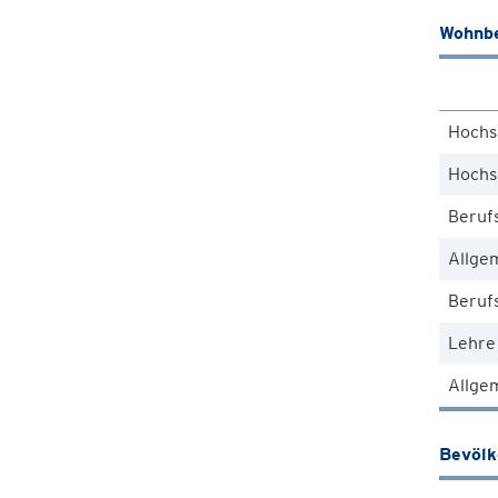
Wohnbe
Hochs
Hochs
Beruf
Allge
Berufs
Lehre
Allgem
Bevöl