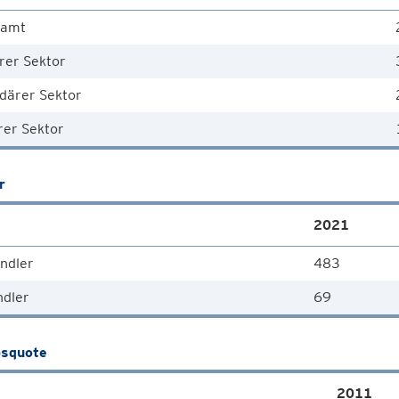
samt
rer Sektor
därer Sektor
rer Sektor
r
2021
ndler
483
ndler
69
squote
2011