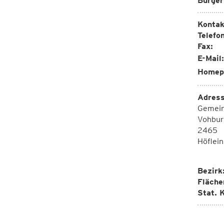
Bürger
Kontak
Telefon
Fax:
E-Mail:
Homep
Adress
Gemei
Vohbur
2465
Höflein
Bezirk
Fläche
Stat. K