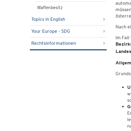
automat
Waffenbesitz
müssen 
österre
Topics in English
Nach ei
Your Europe - SDG
Im Fall
Rechtsinformationen
Bezirk
Landes
Allgem
Grundsä
U
w
s
G
E
l
n