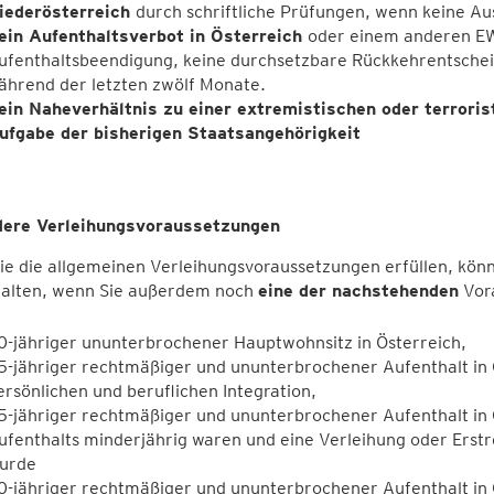
iederösterreich
durch schriftliche Prüfungen, wenn keine 
ein Aufenthaltsverbot in Österreich
oder einem anderen EW
ufenthaltsbeendigung, keine durchsetzbare Rückkehrentsche
ährend der letzten zwölf Monate.
ein Naheverhältnis zu einer extremistischen oder terrori
ufgabe der bisherigen Staatsangehörigkeit
ere Verleihungsvoraussetzungen
e die allgemeinen Verleihungsvoraussetzungen erfüllen, könn
halten, wenn Sie außerdem noch
eine der nachstehenden
Vora
0-jähriger ununterbrochener Hauptwohnsitz in Österreich,
5-jähriger rechtmäßiger und ununterbrochener Aufenthalt in 
ersönlichen und beruflichen Integration,
5-jähriger rechtmäßiger und ununterbrochener Aufenthalt in 
ufenthalts minderjährig waren und eine Verleihung oder Ers
urde
0-jähriger rechtmäßiger und ununterbrochener Aufenthalt in 