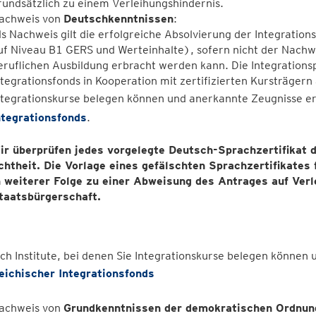
rundsätzlich zu einem Verleihungshindernis.
achweis von
Deutschkenntnissen
:
ls Nachweis gilt die erfolgreiche Absolvierung der Integratio
uf Niveau B1 GERS und Werteinhalte), sofern nicht der Nachwe
eruﬂichen Ausbildung erbracht werden kann. Die Integrations
ntegrationsfonds in Kooperation mit zertiﬁzierten Kursträgern 
ntegrationskurse belegen können und anerkannte Zeugnisse er
ntegrationsfonds
.
ir überprüfen jedes vorgelegte Deutsch-Sprachzertifikat 
chtheit. Die Vorlage eines gefälschten Sprachzertifikates
n weiterer Folge zu einer Abweisung des Antrages auf Verl
taatsbürgerschaft.
ch Institute, bei denen Sie Integrationskurse belegen können
eichischer Integrationsfonds
achweis von
Grundkenntnissen der demokratischen Ordnung