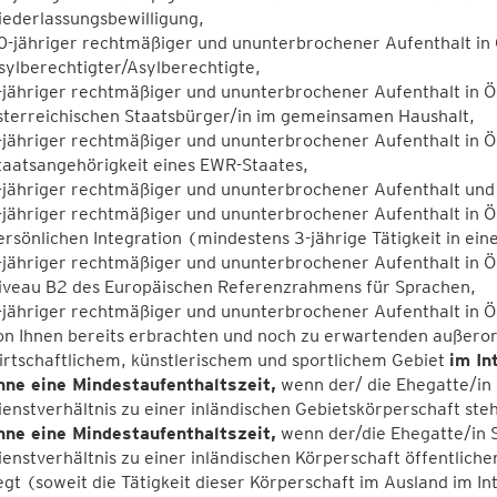
iederlassungsbewilligung,
0-jähriger rechtmäßiger und ununterbrochener Aufenthalt in Ö
sylberechtigter/Asylberechtigte,
-jähriger rechtmäßiger und ununterbrochener Aufenthalt in Ös
sterreichischen Staatsbürger/in im gemeinsamen Haushalt,
-jähriger rechtmäßiger und ununterbrochener Aufenthalt in Ös
taatsangehörigkeit eines EWR-Staates,
-jähriger rechtmäßiger und ununterbrochener Aufenthalt und 
-jähriger rechtmäßiger und ununterbrochener Aufenthalt in Ö
ersönlichen Integration (mindestens 3-jährige Tätigkeit in ei
-jähriger rechtmäßiger und ununterbrochener Aufenthalt in Ö
iveau B2 des Europäischen Referenzrahmens für Sprachen,
-jähriger rechtmäßiger und ununterbrochener Aufenthalt in Ö
on Ihnen bereits erbrachten und noch zu erwartenden außeror
irtschaftlichem, künstlerischem und sportlichem Gebiet
im In
hne eine Mindestaufenthaltszeit,
wenn der/ die Ehegatte/in S
ienstverhältnis zu einer inländischen Gebietskörperschaft steht
hne eine Mindestaufenthaltszeit,
wenn der/die Ehegatte/in S
ienstverhältnis zu einer inländischen Körperschaft öffentliche
iegt (soweit die Tätigkeit dieser Körperschaft im Ausland im In