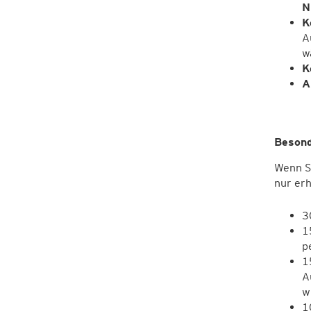
N
K
A
w
K
A
Besond
Wenn Si
nur er
3
1
p
1
A
w
1