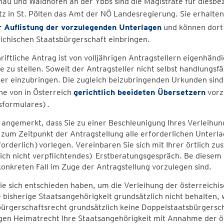
au und Waidhofen an der Ybbs sind die Magistrate für diesbe
z in St. Pölten das Amt der NÖ Landesregierung. Sie erhalte
r Auflistung der vorzulegenden Unterlagen
und können dort 
ichischen Staatsbürgerschaft einbringen.
riftliche Antrag ist von volljährigen Antragstellern eigenhänd
 zu stellen. Soweit der Antragsteller nicht selbst handlungsfäh
er einzubringen. Die zugleich beizubringenden Urkunden sind 
he von in Österreich
gerichtlich beeideten Übersetzern
vorz
sformulares).
 angemerkt, dass Sie zu einer Beschleunigung Ihres Verleihu
 zum Zeitpunkt der Antragstellung alle erforderlichen Unte
rforderlich)vorlegen. Vereinbaren Sie sich mit Ihrer örtlich 
ich nicht verpflichtendes) Erstberatungsgespräch. Be diesem 
onkreten Fall im Zuge der Antragstellung vorzulegen sind.
e sich entschieden haben, um die Verleihung der österreichi
e bisherige Staatsangehörigkeit grundsätzlich nicht behalten, 
ürgerschaftsrecht grundsätzlich keine Doppelstaatsbürgerscha
gen Heimatrecht Ihre Staatsangehörigkeit mit Annahme der ös