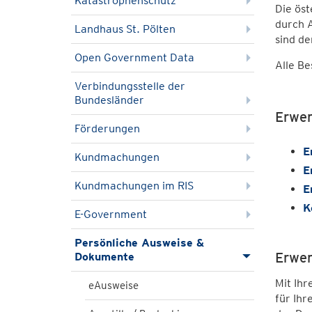
Katastrophenschutz
Die ös
durch 
Landhaus St. Pölten
sind de
Open Government Data
Alle B
Verbindungsstelle der
Bundesländer
Erwer
Förderungen
E
Kundmachungen
E
Kundmachungen im RIS
E
K
E-Government
Persönliche Ausweise &
Erwer
Dokumente
Mit Ihr
eAusweise
für Ih