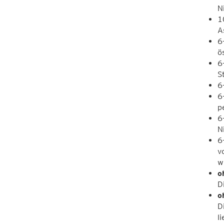
N
1
A
6
ö
6
S
6
6
p
6
N
6
v
w
o
D
o
D
l