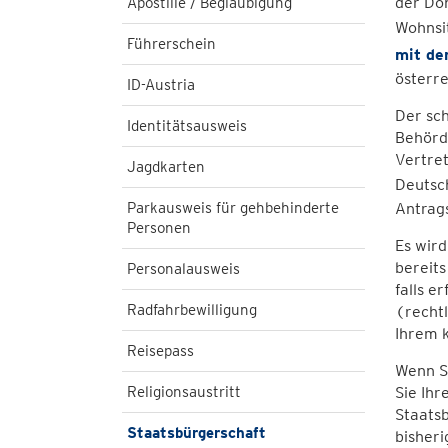
der Don
Apostille / Beglaubigung
Wohnsit
Führerschein
mit de
österre
ID-Austria
Der sch
Identitätsausweis
Behörde
Vertret
Jagdkarten
Deutsc
Parkausweis für gehbehinderte
Antrag
Personen
Es wird
bereits
Personalausweis
falls e
Radfahrbewilligung
(rechtl
Ihrem k
Reisepass
Wenn Si
Religionsaustritt
Sie Ihr
Staatsb
Staatsbürgerschaft
bisheri