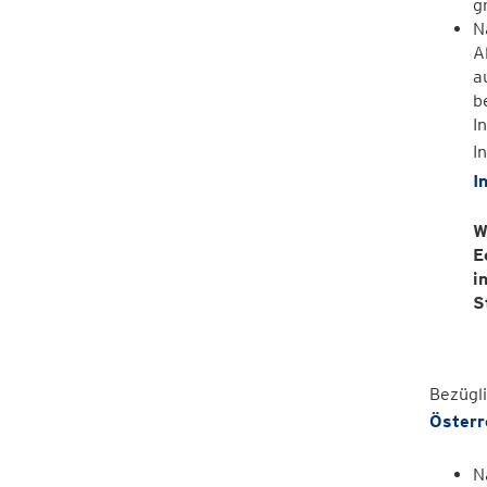
g
N
A
a
b
I
I
I
W
E
i
S
Bezügli
Österr
N