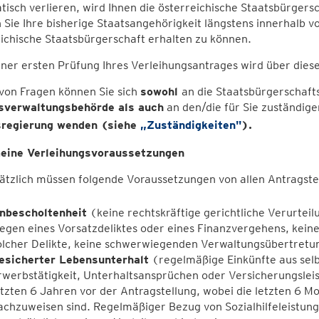
isch verlieren, wird Ihnen die österreichische Staatsbürger
Sie Ihre bisherige Staatsangehörigkeit längstens innerhalb 
ichische Staatsbürgerschaft erhalten zu können.
ner ersten Prüfung Ihres Verleihungsantrages wird über dies
 von Fragen können Sie sich
sowohl
an die Staatsbürgerschaft
sverwaltungsbehörde als auch
an den/die für Sie zuständige
regierung wenden (siehe
„Zuständigkeiten"
).
eine Verleihungsvoraussetzungen
tzlich müssen folgende Voraussetzungen von allen Antragstel
nbescholtenheit
(keine rechtskräftige gerichtliche Verurteilu
egen eines Vorsatzdeliktes oder eines Finanzvergehens, kein
olcher Delikte, keine schwerwiegenden Verwaltungsübertret
esicherter Lebensunterhalt
(regelmäßige Einkünfte aus selb
rwerbstätigkeit, Unterhaltsansprüchen oder Versicherungsle
etzten 6 Jahren vor der Antragstellung, wobei die letzten 6 Mo
achzuweisen sind. Regelmäßiger Bezug von Sozialhilfeleistun