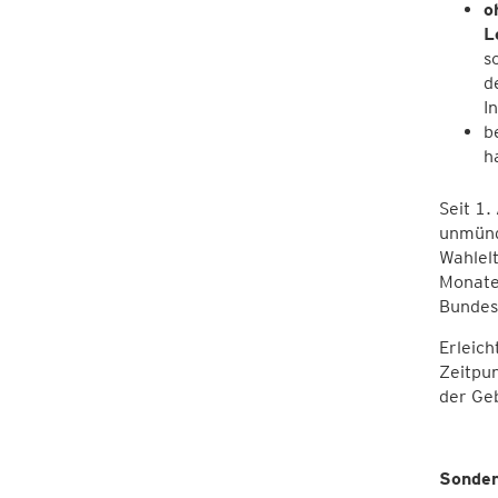
o
L
s
d
I
b
h
Seit 1.
unmündi
Wahlelt
Monaten
Bundesg
Erleic
Zeitpun
der Ge
Sonder