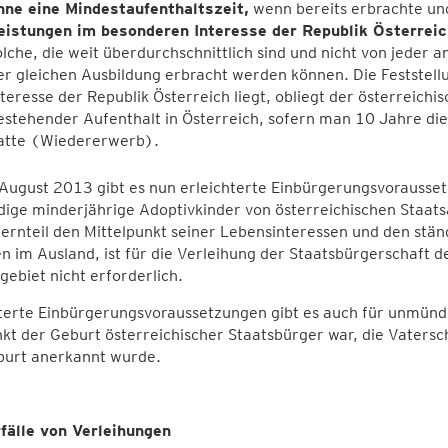
hne eine Mindestaufenthaltszeit,
wenn bereits erbrachte un
eistungen im besonderen Interesse der Republik Österreic
olche, die weit überdurchschnittlich sind und nicht von jeder
er gleichen Ausbildung erbracht werden können. Die Feststell
nteresse der Republik Österreich liegt, obliegt der österreich
estehender Aufenthalt in Österreich, sofern man 10 Jahre die
atte (Wiedererwerb).
 August 2013 gibt es nun erleichterte Einbürgerungsvorausse
ge minderjährige Adoptivkinder von österreichischen Staats
ernteil den Mittelpunkt seiner Lebensinteressen und den stä
 im Ausland, ist für die Verleihung der Staatsbürgerschaft d
ebiet nicht erforderlich.
hterte Einbürgerungsvoraussetzungen gibt es auch für unmün
kt der Geburt österreichischer Staatsbürger war, die Vatersc
burt anerkannt wurde.
fälle von Verleihungen