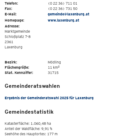
Telefon:
(0 22 36) 711 01
Fax:
(0 22 36) 731 50
E-Mail:
gemeinde@laxenburg.at
Homepage:
www.laxenburg.at
Adresse:
Marktgemeinde
Schloßplatz 7-8
2361
Laxenburg
Bezirk:
Mödling
2
Flächengröße:
11 km
Stat. Kennziffer:
31715
Gemeinderatswahlen
Ergebnis der Gemeinderatswahl 2025 für Laxenburg
Gemeindestatistik
Katasterfläche: 1.060,48 ha
Anteil der Waldfläche: 9,91 %
Seehöhe des Hauptortes: 177 m