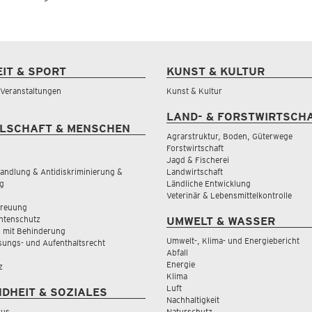
EIT & SPORT
KUNST & KULTUR
& Veranstaltungen
Kunst & Kultur
LAND- & FORSTWIRTSCH
LSCHAFT & MENSCHEN
Agrarstruktur, Boden, Güterwege
Forstwirtschaft
Jagd & Fischerei
andlung & Antidiskriminierung &
Landwirtschaft
g
Ländliche Entwicklung
Veterinär & Lebensmittelkontrolle
treuung
tenschutz
UMWELT & WASSER
 mit Behinderung
Umwelt-, Klima- und Energiebericht
sungs- und Aufenthaltsrecht
Abfall
Energie
z
Klima
Luft
DHEIT & SOZIALES
Nachhaltigkeit
rus
Naturschutz