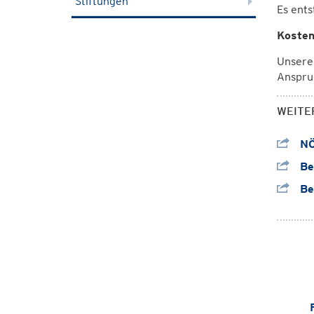
Stiftungen
Es ents
Kosten
Unsere
Anspr
WEITE
NÖ
Ber
Ber