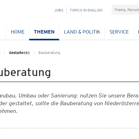
Suchefeld
NAVIGATION
JOBS
TOPICS IN ENGLISH
ÜBERSPRINGEN
HOME
THEMEN
LAND & POLITIK
SERVICE
u
Gestalte(n)
Bauberatung
uberatung
eubau, Umbau oder Sanierung: nutzen Sie unsere Berat
der gestaltet, sollte die Bauberatung von Niederöste
ehmen.