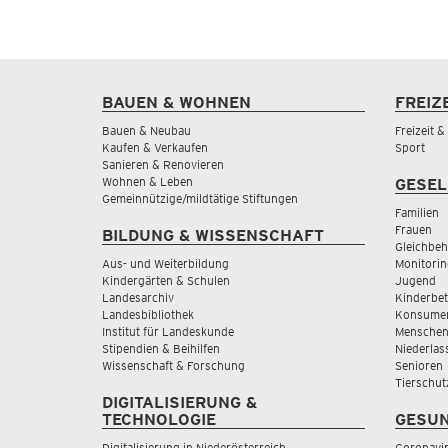
BAUEN & WOHNEN
FREIZ
Bauen & Neubau
Freizeit 
Kaufen & Verkaufen
Sport
Sanieren & Renovieren
Wohnen & Leben
GESEL
Gemeinnützige/mildtätige Stiftungen
Familien
Frauen
BILDUNG & WISSENSCHAFT
Gleichbeh
Aus- und Weiterbildung
Monitorin
Kindergärten & Schulen
Jugend
Landesarchiv
Kinderbe
Landesbibliothek
Konsumen
Institut für Landeskunde
Menschen
Stipendien & Beihilfen
Niederlas
Wissenschaft & Forschung
Senioren
Tierschut
DIGITALISIERUNG &
TECHNOLOGIE
GESUN
Digitalisierung in Niederösterreich
Coronavi