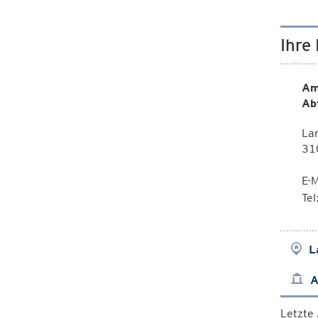
Ihre
Am
Abt
La
310
E-M
Te
L
A
Letzte