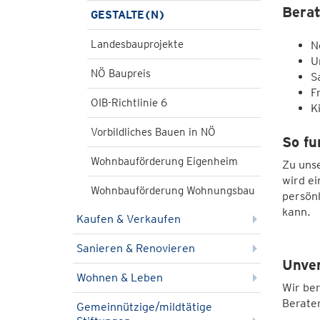
Berat
GESTALTE(N)
Landesbauprojekte
N
U
NÖ Baupreis
S
F
OIB-Richtlinie 6
K
Vorbildliches Bauen in NÖ
So fu
Wohnbauförderung Eigenheim
Zu unse
wird ei
Wohnbauförderung Wohnungsbau
persön
kann.
Kaufen & Verkaufen
Sanieren & Renovieren
Unver
Wohnen & Leben
Wir ber
Berater
Gemeinnützige/mildtätige